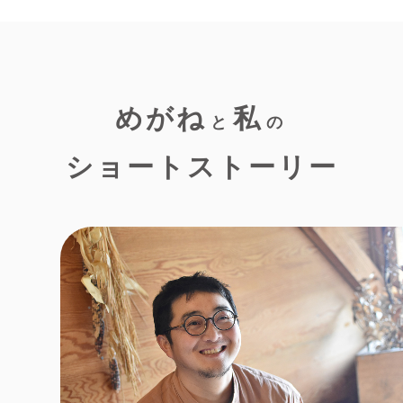
めがね
私
と
の
ショートストーリー